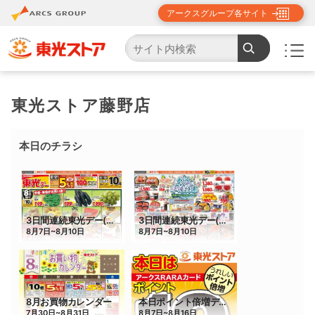
アークスグループ各サイト
TOP
店舗・チラシ検索
東光ストア藤野店
東光ストア藤野店
本日のチラシ