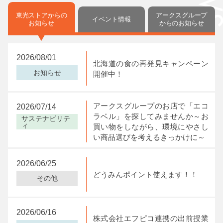
東光ストアからの
アークスグループ
イベント情報
お知らせ
からの
お知らせ
My店舗に登録しました。
My店舗を解除しました。
My店舗は4店舗まで
設定できます。
2026/08/01
北海道の食の再発見キャンペーン
閉じる
閉じる
お知らせ
開催中！
閉じる
アークスグループのお店で「エコ
2026/07/14
ラベル」を探してみませんか～お
サステナビリテ
ィ
買い物をしながら、環境にやさし
い商品選びを考えるきっかけに～
2026/06/25
どうみんポイント使えます！！
その他
2026/06/16
株式会社エフピコ連携の出前授業