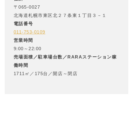
〒
065-0027
北海道
札幌市東区北２７条東１丁目３－１
電話番号
011-753-0109
営業時間
9:00～22:00
売場面積／駐車場台数／RARAステーション稼
働時間
1711㎡
／
175台
／
開店～閉店