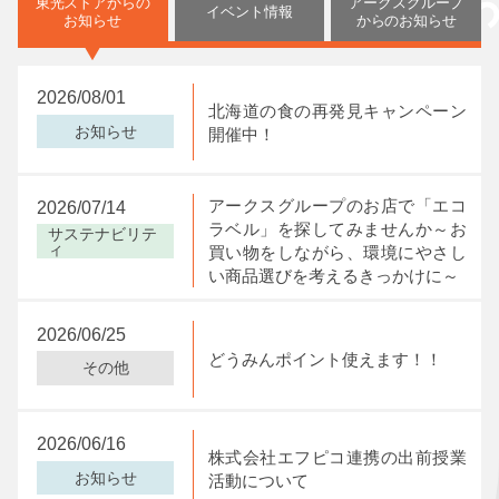
東光ストアからの
アークスグループ
イベント情報
お知らせ
からの
お知らせ
My店舗に登録しました。
My店舗を解除しました。
My店舗は4店舗まで
設定できます。
2026/08/01
北海道の食の再発見キャンペーン
お知らせ
開催中！
閉じる
閉じる
閉じる
アークスグループのお店で「エコ
2026/07/14
ラベル」を探してみませんか～お
サステナビリテ
ィ
買い物をしながら、環境にやさし
い商品選びを考えるきっかけに～
2026/06/25
どうみんポイント使えます！！
その他
2026/06/16
株式会社エフピコ連携の出前授業
お知らせ
活動について