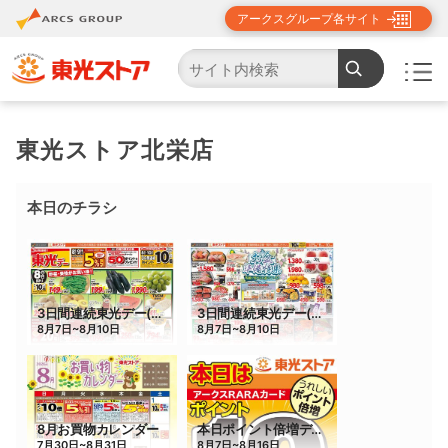
アークスグループ各サイト
TOP
店舗・チラシ検索
東光ストア北栄店
東光ストア北栄店
本日のチラシ