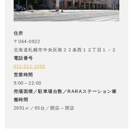
住所
〒
064-0922
北海道
札幌市中央区南２２条西１２丁目１－２
電話番号
011-512-1093
営業時間
9:00～22:00
売場面積／駐車場台数／RARAステーション稼
働時間
2691㎡
／
65台
／
開店～閉店