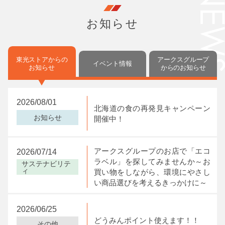
お知らせ
My店舗に登録しました。
My店舗を解除しました。
My店舗は4店舗まで
東光ストアからの
アークスグループ
イベント情報
お知らせ
からの
お知らせ
設定できます。
閉じる
閉じる
2026/08/01
閉じる
北海道の食の再発見キャンペーン
お知らせ
開催中！
アークスグループのお店で「エコ
2026/07/14
ラベル」を探してみませんか～お
サステナビリテ
ィ
買い物をしながら、環境にやさし
い商品選びを考えるきっかけに～
2026/06/25
どうみんポイント使えます！！
その他